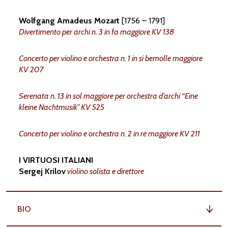
Wolfgang Amadeus Mozart
[1756 – 1791]
Divertimento per archi n. 3 in fa maggiore KV 138
a
una
delle
prime
biog
r
a
ﬁe
m
o
zart
Concerto per violino e orchestra n. 1 in si bemolle maggiore
i
n
titolato
sempli
c
eme
n
te
M
o
zart,
KV 207
e
c
opie
c
onser
v
ate
del
lib
r
o
è
oggi
Serenata n. 13 in sol maggiore per orchestra d’archi “Eine
 quella biog
r
a
ﬁa l’ha scritta:
P
aolina,
kleine Nachtmusik” KV 525
v
ita
di
M
o
zart
in
f
r
an
c
ese,
una
v
olt
Concerto per violino e orchestra n. 2 in re maggiore KV 211
lette
r
a.
C
osì
si
è
pensato
a
una
t
r
ad
olina
e
r
a
una
f
r
an
c
esista,
ma
il
suo
I VIRTUOSI ITALIANI
Sergej Krilov
violino solista e direttore
sua
f
o
n
te
principale
è
i
n
f
atti
tedes
N
issen
del
1828.
È
lì
che
P
aolina
ha
t
BIO
ui riporta ampi b
r
ani nel p
r
oprio lib
r