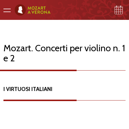
Mozart. Concerti per violino n. 1
e 2
PROGRAMMA
GALLERI
NA
I VIRTUOSI ITALIANI
A
M
O
ZA
R
T