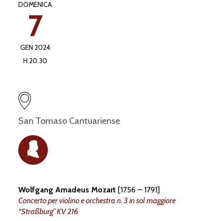
DOMENICA
7
GEN 2024
H 20.30
San Tomaso Cantuariense
Wolfgang Amadeus Mozart
[1756 – 1791]
Concerto per violino e orchestra n. 3 in sol maggiore
a
una
delle
prime
biog
r
a
ﬁe
m
o
zart
“Straßburg” KV 216