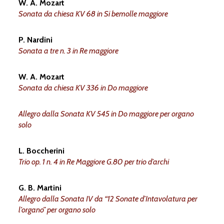
W. A. Mozart
Sonata da chiesa KV 68 in Si bemolle maggiore
a
una
delle
prime
biog
r
a
ﬁe
m
o
zart
P. Nardini
i
n
titolato
sempli
c
eme
n
te
M
o
zart,
Sonata a tre n. 3 in Re maggiore
e
c
opie
c
onser
v
ate
del
lib
r
o
è
oggi
W. A. Mozart
 quella biog
r
a
ﬁa l’ha scritta:
P
aolina,
Sonata da chiesa KV 336 in Do maggiore
v
ita
di
M
o
zart
in
f
r
an
c
ese,
una
v
olt
Allegro dalla Sonata KV 545 in Do maggiore per organo
lette
r
a.
C
osì
si
è
pensato
a
una
t
r
ad
solo
olina
e
r
a
una
f
r
an
c
esista,
ma
il
suo
L. Boccherini
sua
f
o
n
te
principale
è
i
n
f
atti
tedes
Trio op. 1 n. 4 in Re Maggiore G.80 per trio d’archi
N
issen
del
1828.
È
lì
che
P
aolina
ha
t
G. B. Martini
ui riporta ampi b
r
ani nel p
r
oprio lib
r
Allegro dalla Sonata IV da “12 Sonate d’Intavolatura per
l’organo” per organo solo