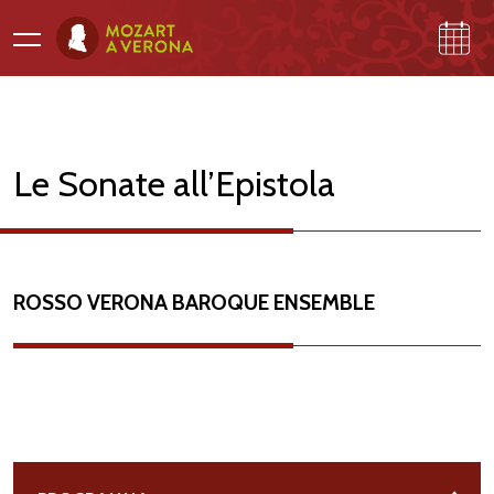
Le Sonate all’Epistola
PROGRAMMA
GALLERI
NA
ROSSO VERONA BAROQUE ENSEMBLE
A
M
O
ZA
R
T