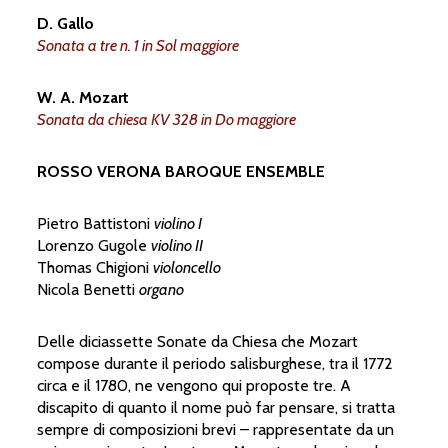
D. Gallo
Sonata a tre n. 1 in Sol maggiore
W. A. Mozart
Sonata da chiesa KV 328 in Do maggiore
A
M
O
ZA
R
T
ROSSO VERONA BAROQUE ENSEMBLE
Pietro Battistoni
violino I
Lorenzo Gugole
violino II
Thomas Chigioni
violoncello
Nicola Benetti
organo
Delle diciassette Sonate da Chiesa che Mozart
compose durante il periodo salisburghese, tra il 1772
circa e il 1780, ne vengono qui proposte tre. A
discapito di quanto il nome può far pensare, si tratta
sempre di composizioni brevi – rappresentate da un