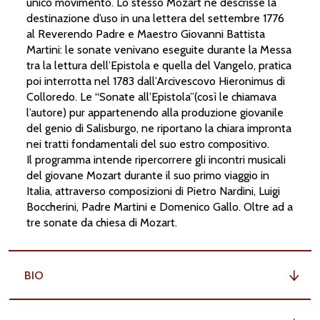
unico movimento. Lo stesso Mozart ne descrisse la
destinazione d’uso in una lettera del settembre 1776
al Reverendo Padre e Maestro Giovanni Battista
Martini: le sonate venivano eseguite durante la Messa
tra la lettura dell’Epistola e quella del Vangelo, pratica
A
C
QUIS
T
A
poi interrotta nel 1783 dall’Arcivescovo Hieronimus di
Colloredo. Le “Sonate all’Epistola”(così le chiamava
l’autore) pur appartenendo alla produzione giovanile
O
del genio di Salisburgo, ne riportano la chiara impronta
nei tratti fondamentali del suo estro compositivo.
Il programma intende ripercorrere gli incontri musicali
del giovane Mozart durante il suo primo viaggio in
Italia, attraverso composizioni di Pietro Nardini, Luigi
Boccherini, Padre Martini e Domenico Gallo. Oltre ad a
tre sonate da chiesa di Mozart.
BIO
li p
r
e
v
endita
Tic
k
etone