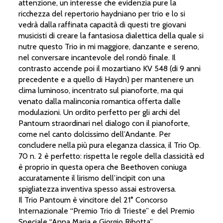
attenzione, un interesse che evidenzia pure la
ricchezza del repertorio haydniano per trio e lo si
vedrà dalla raffinata capacità di questi tre giovani
musicisti di creare la fantasiosa dialettica della quale si
nutre questo Trio in mi maggiore, danzante e sereno,
nel conversare incantevole del rondò finale. Il
contrasto accende poi il mozartiano KV 548 (di 9 anni
precedente e a quello di Haydn) per mantenere un
clima luminoso, incentrato sul pianoforte, ma qui
A
M
O
ZA
R
T
venato dalla malinconia romantica offerta dalle
modulazioni. Un ordito perfetto per gli archi del
Pantoum straordinari nel dialogo con il pianoforte,
come nel canto dolcissimo dell’Andante. Per
concludere nella più pura eleganza classica, il Trio Op.
70 n. 2 è perfetto: rispetta le regole della classicità ed
è proprio in questa opera che Beethoven coniuga
accuratamente il lirismo dell’incipit con una
spigliatezza inventiva spesso assai estroversa.
Il Trio Pantoum è vincitore del 21° Concorso
Internazionale “Premio Trio di Trieste” e del Premio
Speciale “Anna Maria e Giorgio Ribotta”.