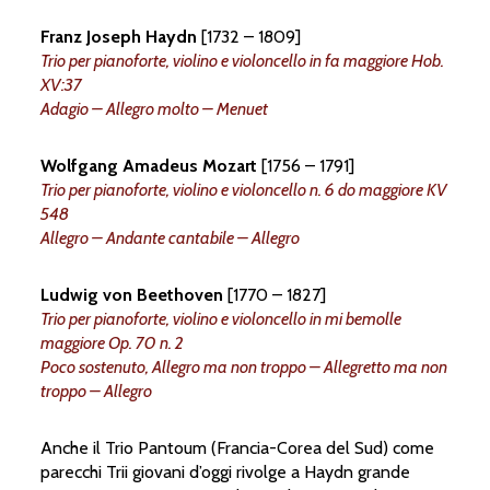
Franz Joseph Haydn
[1732 – 1809]
Trio per pianoforte, violino e violoncello in fa maggiore Hob.
a
una
delle
prime
biog
r
a
ﬁe
m
o
zart
XV:37
Adagio – Allegro molto – Menuet
i
n
titolato
sempli
c
eme
n
te
M
o
zart,
e
c
opie
c
onser
v
ate
del
lib
r
o
è
oggi
Wolfgang Amadeus Mozart
[1756 – 1791]
Trio per pianoforte, violino e violoncello n. 6 do maggiore KV
 quella biog
r
a
ﬁa l’ha scritta:
P
aolina,
548
Allegro – Andante cantabile – Allegro
v
ita
di
M
o
zart
in
f
r
an
c
ese,
una
v
olt
lette
r
a.
C
osì
si
è
pensato
a
una
t
r
ad
Ludwig von Beethoven
[1770 – 1827]
Trio per pianoforte, violino e violoncello in mi bemolle
olina
e
r
a
una
f
r
an
c
esista,
ma
il
suo
maggiore Op. 70 n. 2
sua
f
o
n
te
principale
è
i
n
f
atti
tedes
Poco sostenuto, Allegro ma non troppo – Allegretto ma non
troppo – Allegro
N
issen
del
1828.
È
lì
che
P
aolina
ha
t
ui riporta ampi b
r
ani nel p
r
oprio lib
r
Anche il Trio Pantoum (Francia-Corea del Sud) come
parecchi Trii giovani d’oggi rivolge a Haydn grande