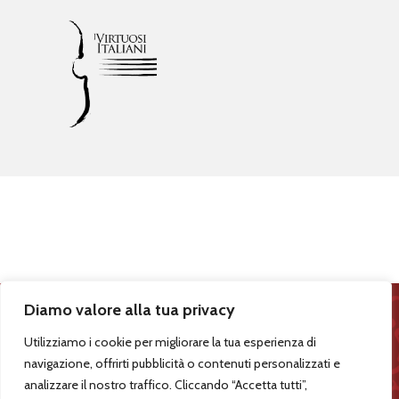
li p
r
e
v
endita
Tic
k
etone
Diamo valore alla tua privacy
Utilizziamo i cookie per migliorare la tua esperienza di
seguici sui Social
navigazione, offrirti pubblicità o contenuti personalizzati e
analizzare il nostro traffico. Cliccando “Accetta tutti”,