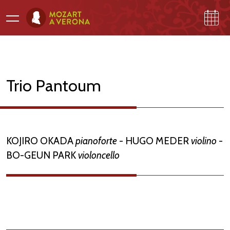
Trio Pantoum
PROGRAMMA
GALLERI
NA
KOJIRO OKADA
pianoforte
- HUGO MEDER
violino
-
BO-GEUN PARK
violoncello
A
M
O
ZA
R
T