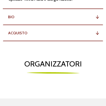
BIO
A
C
QUIS
T
A
ACQUISTO
O
ORGANIZZATORI