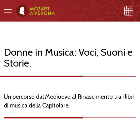
Donne in Musica: Voci, Suoni e
Storie.
PROGRAMMA
GALLERI
NA
Un percorso dal Medioevo al Rinascimento tra i libri
di musica della Capitolare.
A
M
O
ZA
R
T