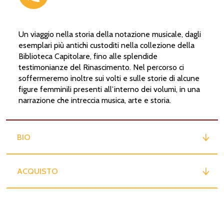
Un viaggio nella storia della notazione musicale, dagli
esemplari più antichi custoditi nella collezione della
a
una
delle
prime
biog
r
a
ﬁe
m
o
zart
Biblioteca Capitolare, fino alle splendide
testimonianze del Rinascimento. Nel percorso ci
i
n
titolato
sempli
c
eme
n
te
M
o
zart,
soffermeremo inoltre sui volti e sulle storie di alcune
figure femminili presenti all’interno dei volumi, in una
e
c
opie
c
onser
v
ate
del
lib
r
o
è
oggi
narrazione che intreccia musica, arte e storia.
 quella biog
r
a
ﬁa l’ha scritta:
P
aolina,
v
ita
di
M
o
zart
in
f
r
an
c
ese,
una
v
olt
BIO
lette
r
a.
C
osì
si
è
pensato
a
una
t
r
ad
olina
e
r
a
una
f
r
an
c
esista,
ma
il
suo
ACQUISTO
sua
f
o
n
te
principale
è
i
n
f
atti
tedes
N
issen
del
1828.
È
lì
che
P
aolina
ha
t