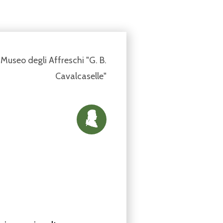
Museo degli Affreschi "G. B.
Cavalcaselle"
delle
prime
biog
r
a
ﬁe
m
o
zartiane
lato
sempli
c
eme
n
te
M
o
zart,
senza
ie
c
onser
v
ate
del
lib
r
o
è
oggi
a
ogg