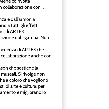
 viene coinvolta
 biog
r
a
ﬁa l’ha scritta:
P
aolina,
in collaborazione con il
M
o
zart
in
f
r
an
c
ese,
una
v
olta,
e
la
nza e dall’armonia
a.
C
osì
si
è
pensato
a
una
t
r
aduzione
 a tutti gli effetti i
e
r
a
una
f
r
an
c
esista,
ma
il
suo
M
o
zart
ici di ARTE3.
otazione obbligatoria. Non
o
n
te
principale
è
i
n
f
atti
tedesca:
la
n
del
1828.
È
lì
che
P
aolina
ha
t
r
o
v
ato
sperienza di ARTE3 che
 collaborazione anche con
orta ampi b
r
ani nel p
r
oprio lib
r
o.
nson che sostiene la
 museali. Si rivolge non
he a coloro che vogliono
ti di arte e cultura, per
olamento e migliorano lo