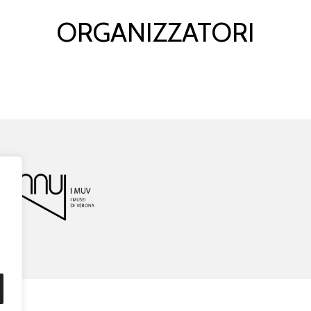
TTERIA
TE
A
TRO FILAR
M
ONI
C
O
ORGANIZZATORI
M
utilati 4/k, 37121
V
e
r
ona
 045 8002880
ue o
r
e prima dello spetta
c
olo
c
quistabili anche p
r
esso i canali p
r
e
k
etone.it