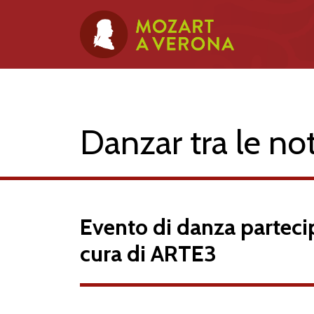
Danzar tra le no
P
A
OLINA L
E
O
P
A
SONIA BERGAMA
Evento di danza partecip
cura di ARTE3
MAR
C
O S
C
OLAST