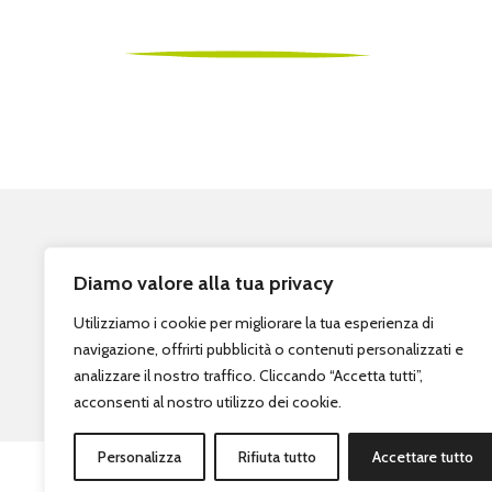
BIGLIE
A
C
QUIS
T
O
Via dei
tel. (+3
9
)
Aperta d
Diamo valore alla tua privacy
B
iglietti a
Utilizziamo i cookie per migliorare la tua esperienza di
ww
w
.tic
navigazione, offrirti pubblicità o contenuti personalizzati e
analizzare il nostro traffico. Cliccando “Accetta tutti”,
acconsenti al nostro utilizzo dei cookie.
C
o
n
tatti:
Personalizza
Rifiuta tutto
Accettare tutto