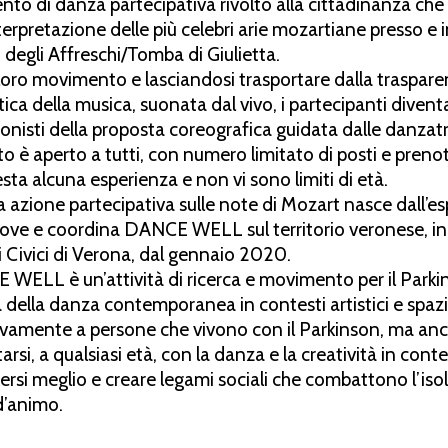
nto di danza partecipativa rivolto alla cittadinanza che
pa
r
di a
R
ecanati. La casa di chi quella
nterpretazione delle più celebri arie mozartiane presso e 
so
r
ella
di
G
ia
c
omo.
«
L
essi
la
v
ita
di
degli Affreschi/Tomba di Giulietta.
 loro movimento e lasciandosi trasportare dalla traspare
italiano»,
scri
v
e
P
aolina
in
una
lette
r
ca della musica, suonata dal vivo, i partecipanti diventano
de
M
o
zart
di
S
tendhal.
N
o.
P
aolina
onisti della proposta coreografica guidata dalle danzatr
to è aperto a tutti, con numero limitato di posti e pren
ello
del
g
r
ande
scritto
r
e.
La
sua
f
esta alcuna esperienza e non vi sono limiti di età.
m
o
zartiana
di
Geo
r
g
N
i
k
olaus
N
isse
 azione partecipativa sulle note di Mozart nasce dall’e
ve e coordina DANCE WELL sul territorio veronese, in
 di
L
eopold e di
W
ol
f
gang, di cui rip
i Civici di Verona, dal gennaio 2020.
WELL è un’attività di ricerca e movimento per il Parki
a della danza contemporanea in contesti artistici e spazi
ivamente a persone che vivono con il Parkinson, ma anc
rsi, a qualsiasi età, con la danza e la creatività in contes
ersi meglio e creare legami sociali che combattono l’is
d’animo.